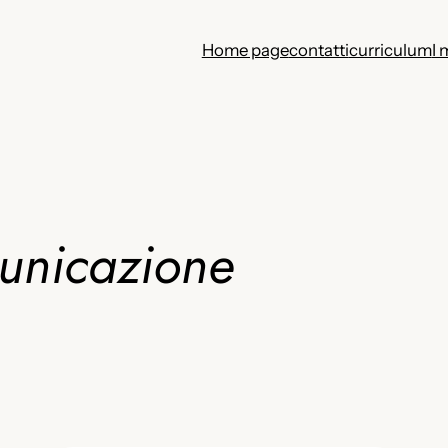
Home page
contatti
curriculum
I 
unicazione