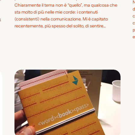
N
Chiaramente il tema non è “quello”, ma qualcosa che
d
sta molto di più nelle mie corde: i contenuti
c
(consistenti) nella comunicazione. Mi è capitato
i
c
recentemente, più spesso del solito, di sentire…
p
e