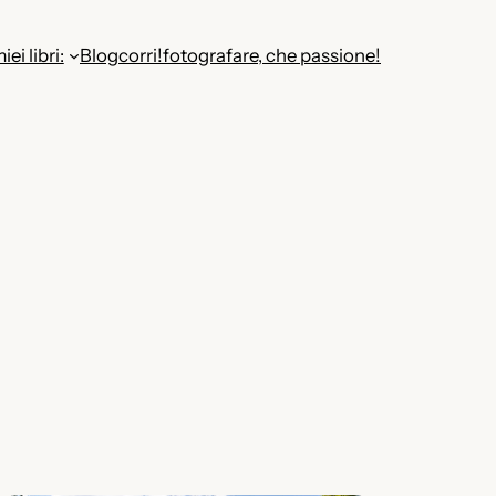
miei libri:
Blog
corri!
fotografare, che passione!