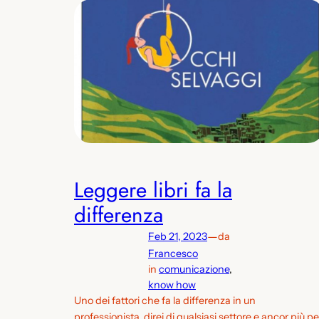
Leggere libri fa la
differenza
—
Feb 21, 2023
da
Francesco
in
comunicazione
, 
know how
Uno dei fattori che fa la differenza in un
professionista, direi di qualsiasi settore e ancor più pe