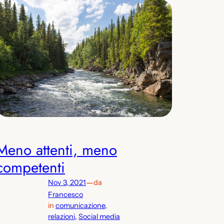
Meno attenti, meno
competenti
—
Nov 3, 2021
da
Francesco
in
comunicazione
, 
relazioni
, 
Social media